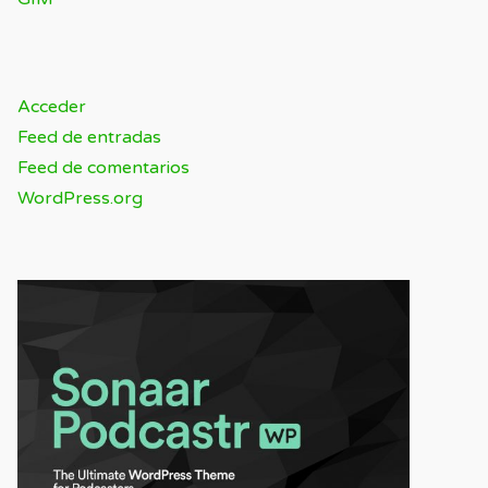
META
Acceder
Feed de entradas
Feed de comentarios
WordPress.org
SPONSOR / ADVERTISING