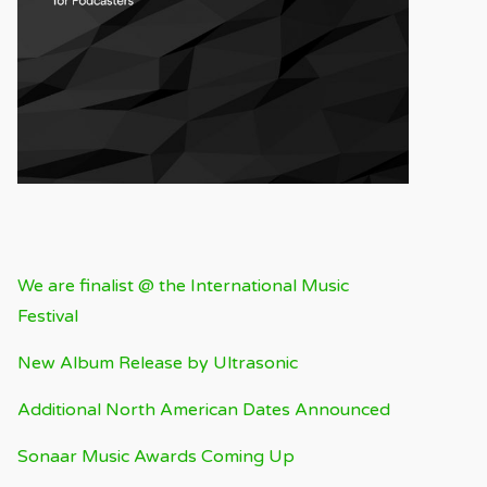
RECENT BLOG
We are finalist @ the International Music
Festival
New Album Release by Ultrasonic
Additional North American Dates Announced
Sonaar Music Awards Coming Up