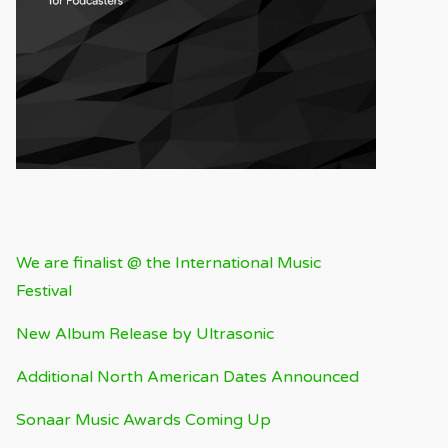
RECENT BLOG
We are finalist @ the International Music
Festival
New Album Release by Ultrasonic
Additional North American Dates Announced
Sonaar Music Awards Coming Up