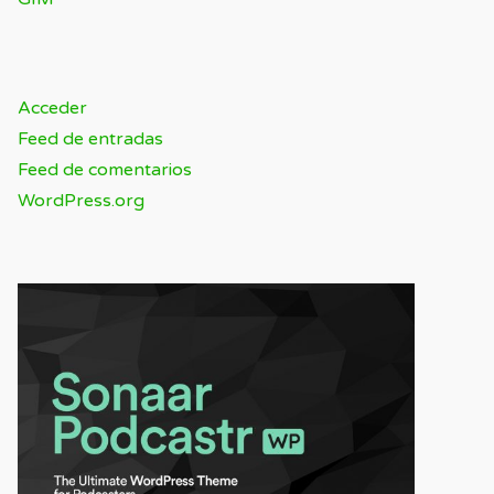
META
Acceder
Feed de entradas
Feed de comentarios
WordPress.org
SPONSOR / ADVERTISING