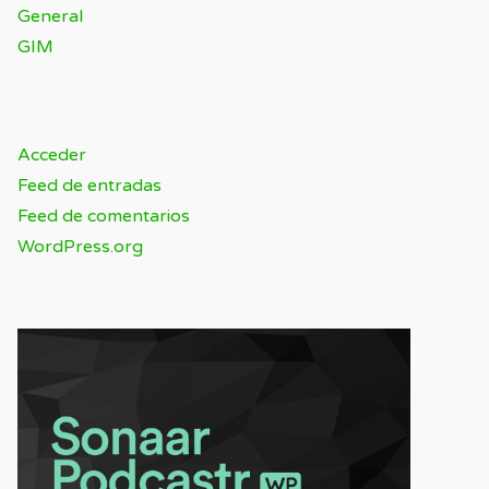
General
GIM
META
Acceder
Feed de entradas
Feed de comentarios
WordPress.org
SPONSOR / ADVERTISING