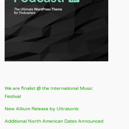
RECENT BLOG
We are finalist @ the International Music
Festival
New Album Release by Ultrasonic
Additional North American Dates Announced