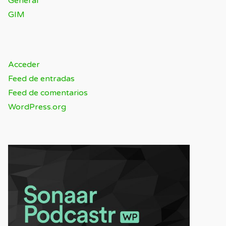
General
GIM
META
Acceder
Feed de entradas
Feed de comentarios
WordPress.org
SPONSOR / ADVERTISING