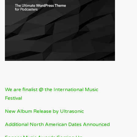
RECENT BLOG
We are finalist @ the International Music
Festival
New Album Release by Ultrasonic
Additional North American Dates Announced