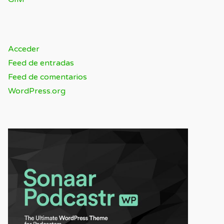
META
Acceder
Feed de entradas
Feed de comentarios
WordPress.org
SPONSOR / ADVERTISING