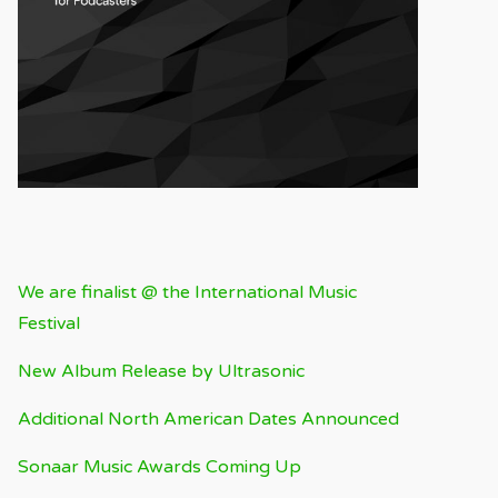
RECENT BLOG
We are finalist @ the International Music
Festival
New Album Release by Ultrasonic
Additional North American Dates Announced
Sonaar Music Awards Coming Up