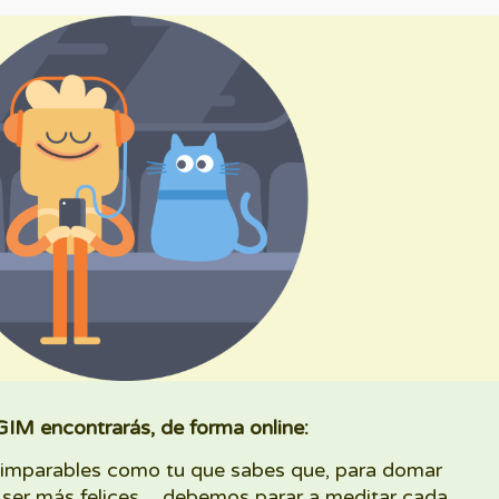
GIM encontrarás, de forma online:
imparables como tu que sabes que, para domar
 ser más felices… debemos parar a meditar cada