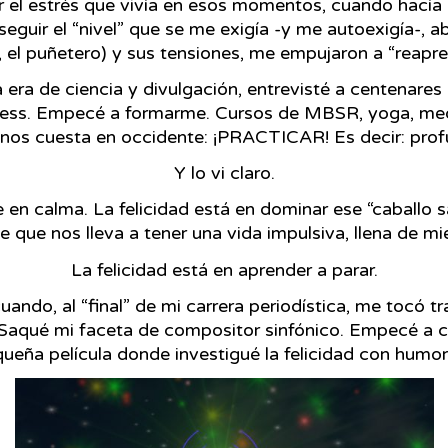
el estrés que vivía en esos momentos, cuando hacía a
eguir el “nivel” que se me exigía -y me autoexigía-, ab
 el puñetero) y sus tensiones, me empujaron a “reapren
ra de ciencia y divulgación, e
ntrevisté a centenares 
lness. Empecé a formarme. Cursos de MBSR, yoga, med
 nos cuesta en occidente: ¡PRACTICAR! Es decir:
profu
Y lo vi claro.
e en calma. La felicidad está en dominar ese “caballo
e que nos lleva a tener una vida impulsiva, llena de mi
La felicidad está en aprender a parar.
cuando, al “final” de mi carrera periodística, me tocó
 Saqué mi faceta de compositor sinfónico. Empecé a 
queña película donde investigué la felicidad con humo