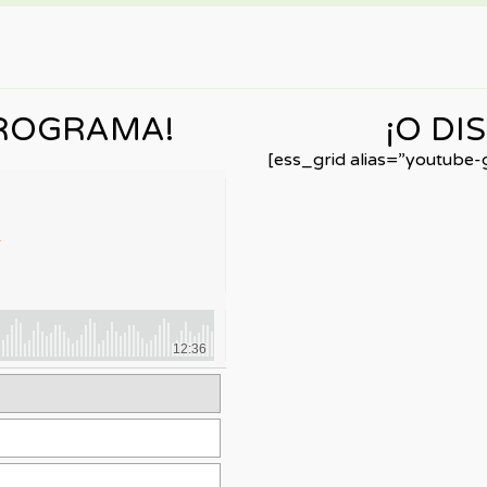
PROGRAMA!
¡O DI
[ess_grid alias=”youtube-g