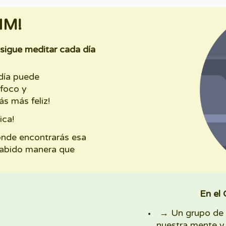
GIM!
sigue meditar cada día
 día puede
 foco y
s más feliz!
ica!
donde encontrarás esa
 habido manera que
En el 
→ Un grupo de 
nuestra mente y