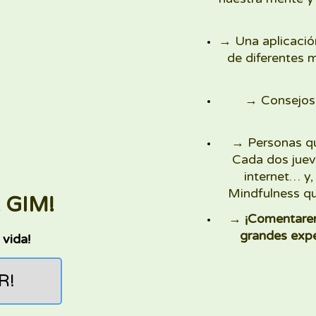
→
Una aplicaci
de diferentes m
→
Consejos
→
Personas qu
Cada dos juev
internet… y
Mindfulness qu
 GIM!
→
¡Comentarem
grandes expe
 vida!
R!