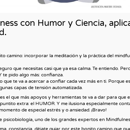
ess con Humor y Ciencia, aplica
d.
o camino: incorporar la meditación y la práctica del mindfu
seguro que necesitas casi que ya esa calma. Te entiendo. Pero
Y te pido algo más: confianza.
ue te va a acercar a confiar cada vez más en ti. Porque esa 
lgunas capas de tensión automatizada.
es el que más apoyos y herramientas te va a dar para que e
 puntito extra: el HUMOR. Y me ilusiona especialmente cont
momento de especial estrés y o ansiedad. ¡Bravo!
e psicobiología, uno de los grandes expertos en Mindfulnes
ima, constancia, déjate guiar por este bonito camino que pu