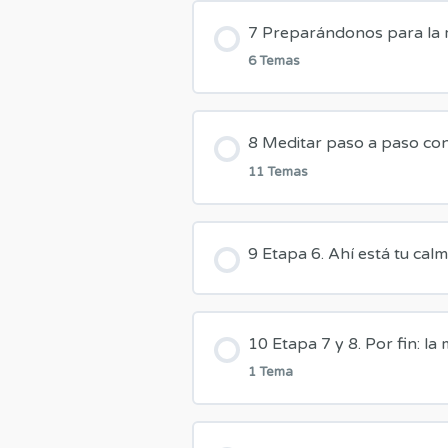
7 Preparándonos para la 
6 Temas
Contenido de la Lecci
8 Meditar paso a paso con
11 Temas
7.1 ¿En qué postura me
Contenido de la Lecci
9 Etapa 6. Ahí está tu cal
7.2 ¿Cuándo y dónde m
8.1 Hacia una mente cal
7.3 ¿Cuánto tiempo med
10 Etapa 7 y 8. Por fin: la
8.2 Meditamos: record
1 Tema
7.4 Cómo entrenaremos l
8.3 Etapa 1: Atención a
Contenido de la Lecci