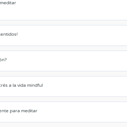
 meditar
ón
sentidos!
ón?
a para dormir
trés a la vida mindful
aceptación
nte para meditar