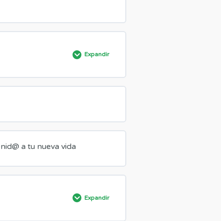
Expandir
0% COMPLETADO
0/2 pasos
nid@ a tu nueva vida
Expandir