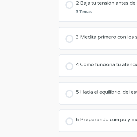
2 Baja tu tensión antes de
3 Temas
Contenido de la Lecci
3 Medita primero con los 
2.1 Relajación Jacobson
4 Cómo funciona tu atenci
2.2 Relajación progresiv
5 Hacia el equilibrio: del es
2.3 Relajación entreno 
6 Preparando cuerpo y me