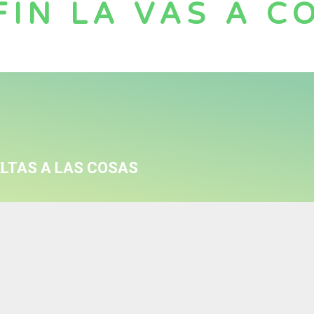
FIN LA VAS A 
ELTAS A LAS COSAS
temos juntitos los cuatro.
 citas a ciegas.