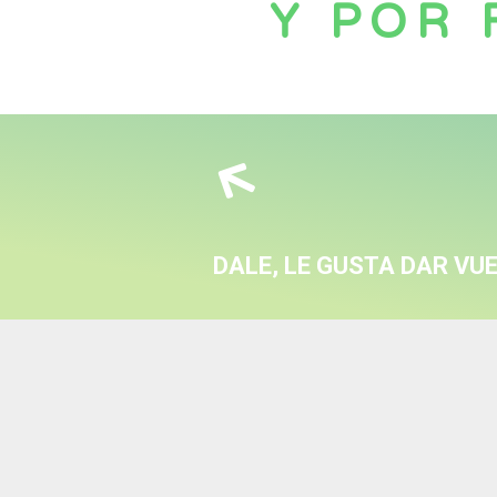
Y POR 
DALE, LE GUSTA DAR VU
Qué bien que ya es
Pero no me van las