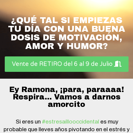
¿QUÉ TAL SI EMPIEZAS
TU DÍA CON UNA BUENA
DOSIS DE MOTIVACIÓN,
AMOR Y HUMOR?
Vente de RETIRO del 6 al 9 de Julio
Ey Ramona, ¡para, paraaaa!
Respira... Vamos a darnos
amorcito
Si eres un
#estresaíllooccidental
es muy
probable que lleves años pivotando en el estrés y