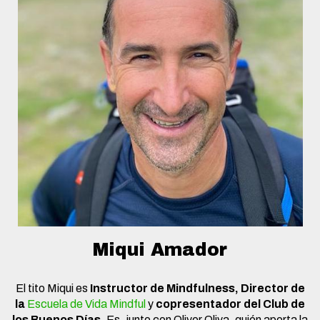
Miqui Amador
El tito Miqui es
Instructor de Mindfulness, Director de
la
Escuela de Vida Mindful
y
copresentador del Club de
los Buenos Días
. Es, junto con Oliver Oliva, quién aporta la